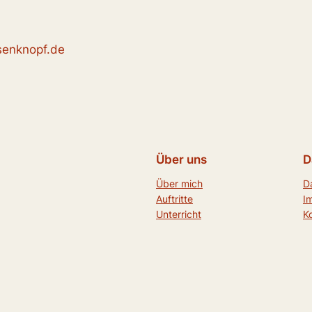
enknopf.de
Über uns
D
Über mich
D
Auftritte
I
Unterricht
K