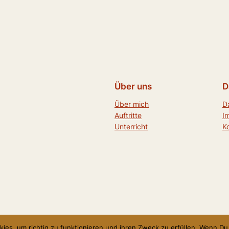
Über uns
D
Über mich
D
Auftritte
I
Unterricht
K
kies, um richtig zu funktionieren und ihren Zweck zu erfüllen. Wenn 