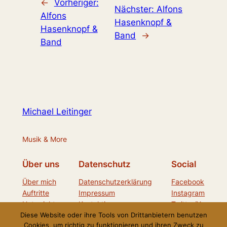
←
Vorheriger:
Nächster:
Alfons
Alfons
Hasenknopf &
Hasenknopf &
Band
→
Band
Michael Leitinger
Musik & More
Über uns
Datenschutz
Social
Über mich
Datenschutzerklärung
Facebook
Auftritte
Impressum
Instagram
Unterricht
Kontaktiere uns
Twitter/X
Diese Website oder ihre Tools von Drittanbietern benutzen
Cookies, um richtig zu funktionieren und ihren Zweck zu