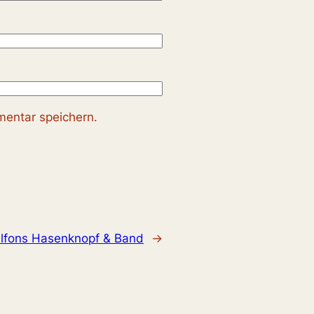
entar speichern.
lfons Hasenknopf & Band
→