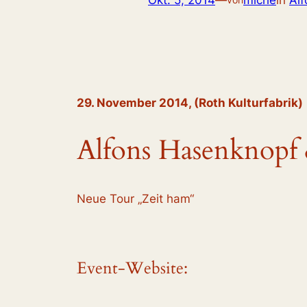
Okt. 5, 2014
—
miche
in
Al
29. November 2014, (Roth Kulturfabrik)
Alfons Hasenknopf
Neue Tour „Zeit ham“
Event-Website: