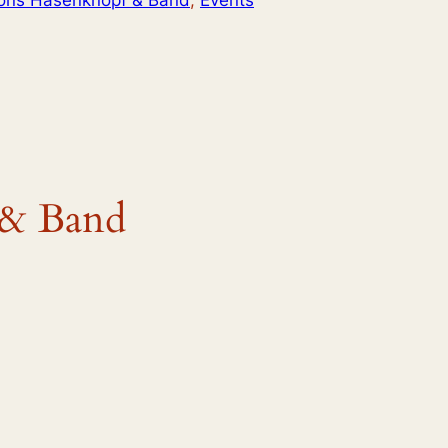
fons Hasenknopf & Band
, 
Events
 & Band