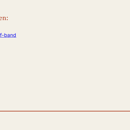
en:
pf-band